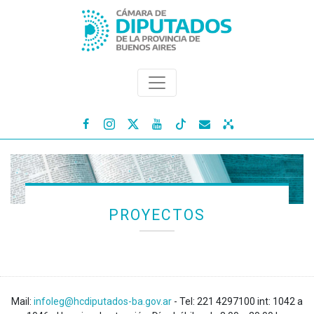




PROYECTOS
Mail:
infoleg@hcdiputados-ba.gov.ar
- Tel: 221 4297100 int: 1042 a