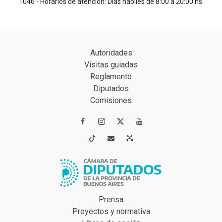
1046 - Horarios de atención: Días hábiles de 8:00 a 20:00 hs.
Autoridades
Visitas guiadas
Reglamento
Diputados
Comisiones




Prensa
Proyectos y normativa