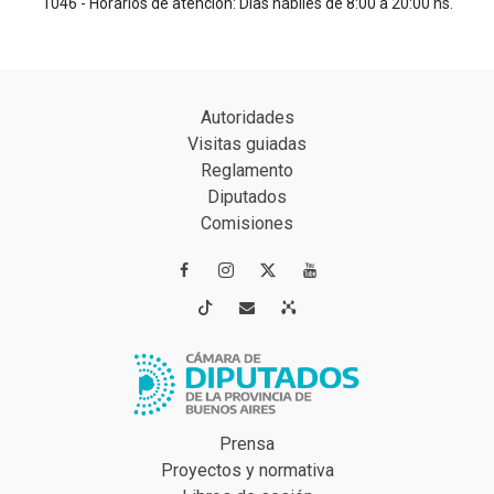
1046 - Horarios de atención: Días hábiles de 8:00 a 20:00 hs.
Autoridades
Visitas guiadas
Reglamento
Diputados
Comisiones




Prensa
Proyectos y normativa