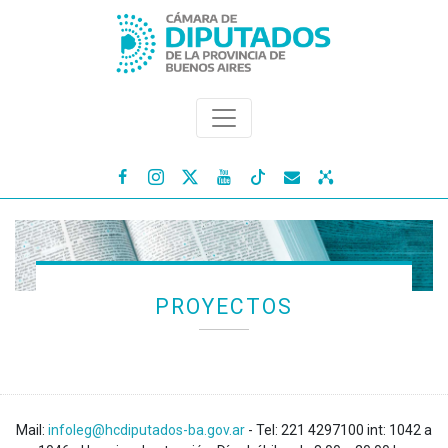




PROYECTOS
Mail:
infoleg@hcdiputados-ba.gov.ar
- Tel: 221 4297100 int: 1042 a