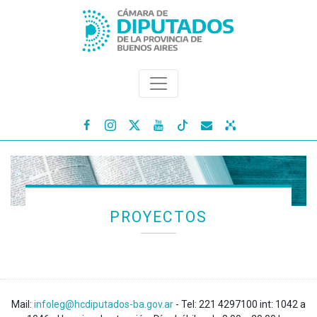




PROYECTOS
Mail:
infoleg@hcdiputados-ba.gov.ar
- Tel: 221 4297100 int: 1042 a