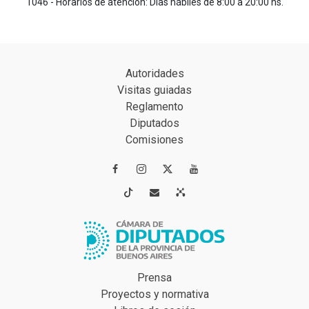
1046 - Horarios de atención: Días hábiles de 8:00 a 20:00 hs.
Autoridades
Visitas guiadas
Reglamento
Diputados
Comisiones




Prensa
Proyectos y normativa