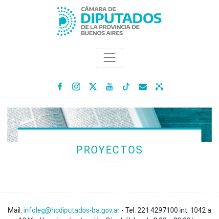




PROYECTOS
Mail:
infoleg@hcdiputados-ba.gov.ar
- Tel: 221 4297100 int: 1042 a