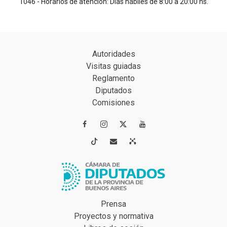
1046 - Horarios de atención: Días hábiles de 8:00 a 20:00 hs.
Autoridades
Visitas guiadas
Reglamento
Diputados
Comisiones




Prensa
Proyectos y normativa