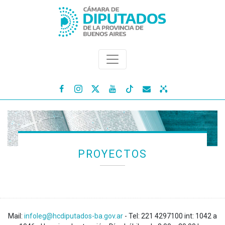




PROYECTOS
Mail:
infoleg@hcdiputados-ba.gov.ar
- Tel: 221 4297100 int: 1042 a