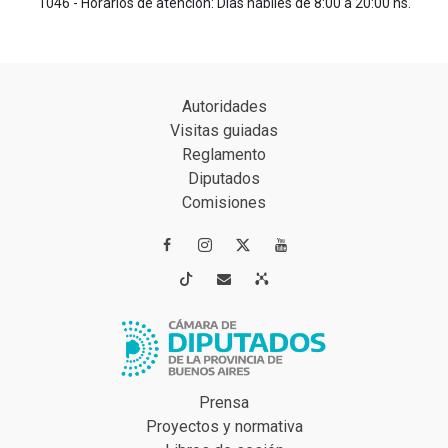
1046 - Horarios de atención: Días hábiles de 8:00 a 20:00 hs.
Autoridades
Visitas guiadas
Reglamento
Diputados
Comisiones




Prensa
Proyectos y normativa