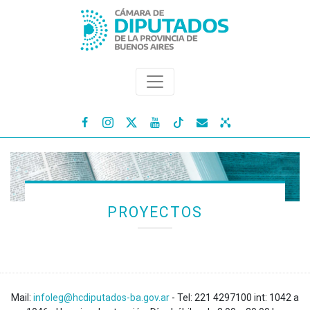




PROYECTOS
Mail:
infoleg@hcdiputados-ba.gov.ar
- Tel: 221 4297100 int: 1042 a