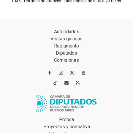
1046 - Horarios de atención: Días hábiles de 8:00 a 20:00 hs.
Autoridades
Visitas guiadas
Reglamento
Diputados
Comisiones




Prensa
Proyectos y normativa