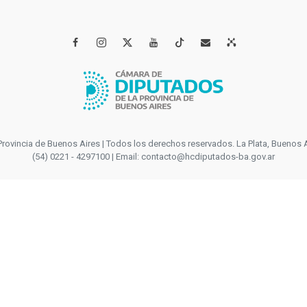




incia de Buenos Aires | Todos los derechos reservados. La Plata, Buenos Aires
(54) 0221 - 4297100 | Email: contacto@hcdiputados-ba.gov.ar