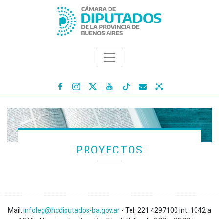




PROYECTOS
Mail:
infoleg@hcdiputados-ba.gov.ar
- Tel: 221 4297100 int: 1042 a