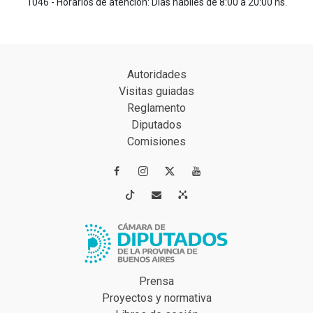
1046 - Horarios de atención: Días hábiles de 8:00 a 20:00 hs.
Autoridades
Visitas guiadas
Reglamento
Diputados
Comisiones




Prensa
Proyectos y normativa