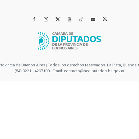




incia de Buenos Aires | Todos los derechos reservados. La Plata, Buenos Aires
(54) 0221 - 4297100 | Email: contacto@hcdiputados-ba.gov.ar