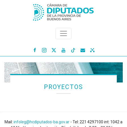




PROYECTOS
Mail:
infoleg@hcdiputados-ba.gov.ar
- Tel: 221 4297100 int: 1042 a