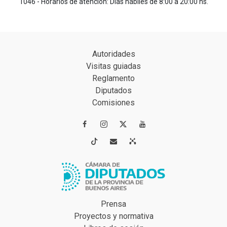
1046 - Horarios de atención: Días hábiles de 8:00 a 20:00 hs.
Autoridades
Visitas guiadas
Reglamento
Diputados
Comisiones




Prensa
Proyectos y normativa