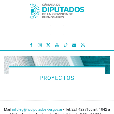




PROYECTOS
Mail:
infoleg@hcdiputados-ba.gov.ar
- Tel: 221 4297100 int: 1042 a