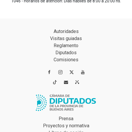
1046 - Horarios de atención: Días hábiles de 8:00 a 20:00 hs.
Autoridades
Visitas guiadas
Reglamento
Diputados
Comisiones




Prensa
Proyectos y normativa