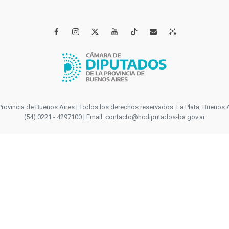




incia de Buenos Aires | Todos los derechos reservados. La Plata, Buenos Aires
(54) 0221 - 4297100 | Email: contacto@hcdiputados-ba.gov.ar