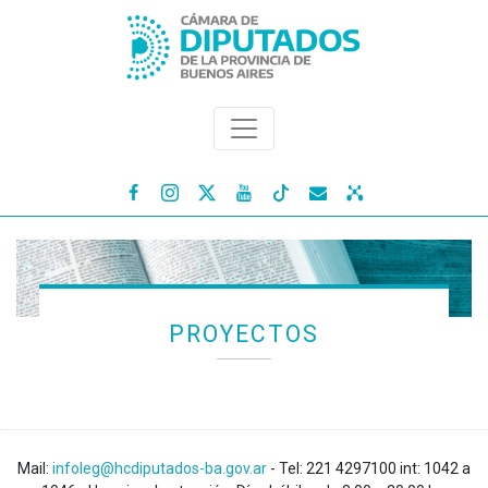




PROYECTOS
Mail:
infoleg@hcdiputados-ba.gov.ar
- Tel: 221 4297100 int: 1042 a