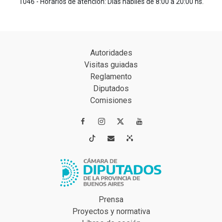
1046 - Horarios de atención: Días hábiles de 8:00 a 20:00 hs.
Autoridades
Visitas guiadas
Reglamento
Diputados
Comisiones




Prensa
Proyectos y normativa