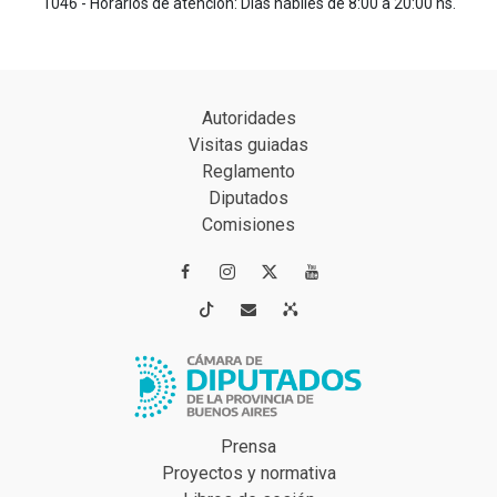
1046 - Horarios de atención: Días hábiles de 8:00 a 20:00 hs.
Autoridades
Visitas guiadas
Reglamento
Diputados
Comisiones




Prensa
Proyectos y normativa