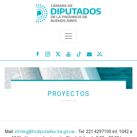




PROYECTOS
Mail:
infoleg@hcdiputados-ba.gov.ar
- Tel: 221 4297100 int: 1042 a