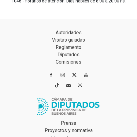
1046 - Horarios de atención: Días hábiles de 8:00 a 20:00 hs.
Autoridades
Visitas guiadas
Reglamento
Diputados
Comisiones




Prensa
Proyectos y normativa