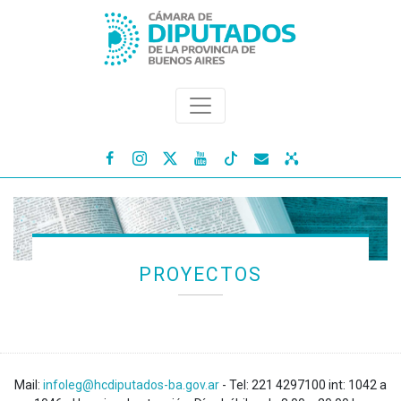




PROYECTOS
Mail:
infoleg@hcdiputados-ba.gov.ar
- Tel: 221 4297100 int: 1042 a