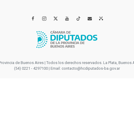




incia de Buenos Aires | Todos los derechos reservados. La Plata, Buenos Aires
(54) 0221 - 4297100 | Email: contacto@hcdiputados-ba.gov.ar