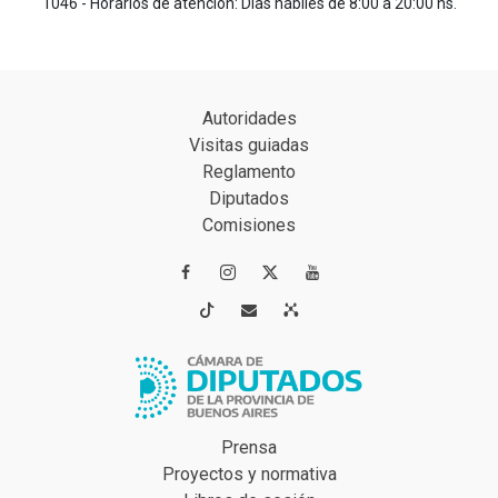
1046 - Horarios de atención: Días hábiles de 8:00 a 20:00 hs.
Autoridades
Visitas guiadas
Reglamento
Diputados
Comisiones




Prensa
Proyectos y normativa