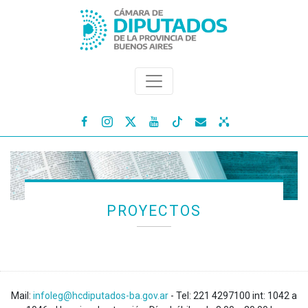




PROYECTOS
Mail:
infoleg@hcdiputados-ba.gov.ar
- Tel: 221 4297100 int: 1042 a