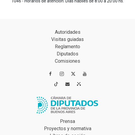
1046 - Horarios de atención: Días hábiles de 8:00 a 20:00 hs.
Autoridades
Visitas guiadas
Reglamento
Diputados
Comisiones




Prensa
Proyectos y normativa