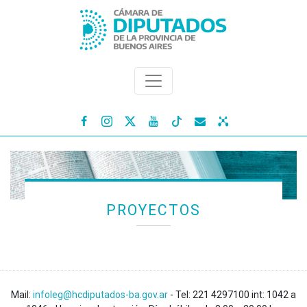




PROYECTOS
Mail:
infoleg@hcdiputados-ba.gov.ar
- Tel: 221 4297100 int: 1042 a