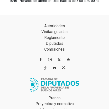
1046 - Horarios de atención: Días hábiles de 8:00 a 20:00 hs.
Autoridades
Visitas guiadas
Reglamento
Diputados
Comisiones




Prensa
Proyectos y normativa