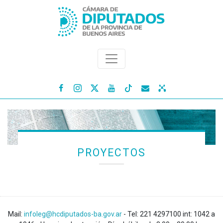




PROYECTOS
Mail:
infoleg@hcdiputados-ba.gov.ar
- Tel: 221 4297100 int: 1042 a