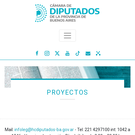




PROYECTOS
Mail:
infoleg@hcdiputados-ba.gov.ar
- Tel: 221 4297100 int: 1042 a