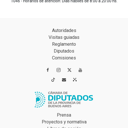
1046 - Horarios de atención: Días hábiles de 8:00 a 20:00 hs.
Autoridades
Visitas guiadas
Reglamento
Diputados
Comisiones




Prensa
Proyectos y normativa