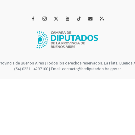




incia de Buenos Aires | Todos los derechos reservados. La Plata, Buenos Aires
(54) 0221 - 4297100 | Email: contacto@hcdiputados-ba.gov.ar