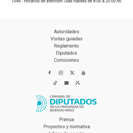
1046 - Horarios de atención: Días hábiles de 8:00 a 20:00 hs.
Autoridades
Visitas guiadas
Reglamento
Diputados
Comisiones




Prensa
Proyectos y normativa