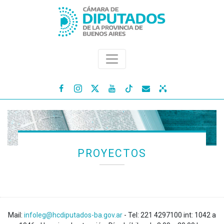




PROYECTOS
Mail:
infoleg@hcdiputados-ba.gov.ar
- Tel: 221 4297100 int: 1042 a