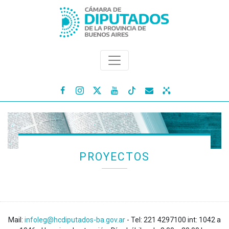




PROYECTOS
Mail:
infoleg@hcdiputados-ba.gov.ar
- Tel: 221 4297100 int: 1042 a