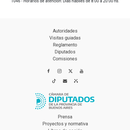
1046 - Horarios de atención: Días hábiles de 8:00 a 20:00 hs.
Autoridades
Visitas guiadas
Reglamento
Diputados
Comisiones




Prensa
Proyectos y normativa