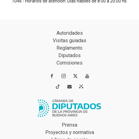
1046 - Horarios de atención: Días hábiles de 8:00 a 20:00 hs.
Autoridades
Visitas guiadas
Reglamento
Diputados
Comisiones




Prensa
Proyectos y normativa