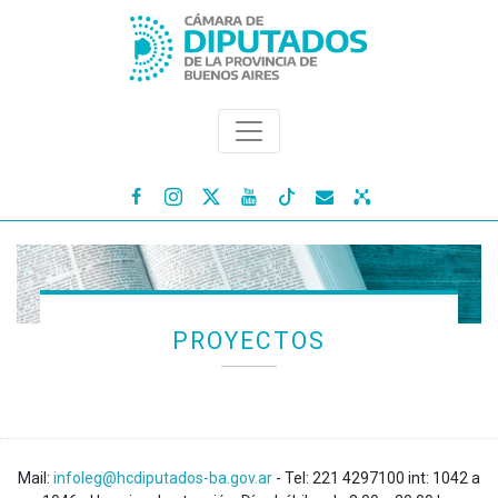




PROYECTOS
Mail:
infoleg@hcdiputados-ba.gov.ar
- Tel: 221 4297100 int: 1042 a