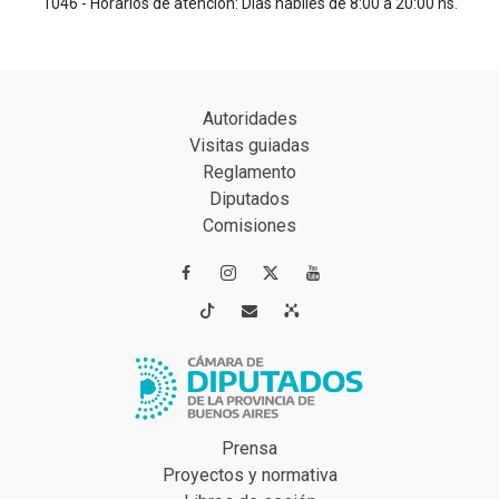
1046 - Horarios de atención: Días hábiles de 8:00 a 20:00 hs.
Autoridades
Visitas guiadas
Reglamento
Diputados
Comisiones




Prensa
Proyectos y normativa