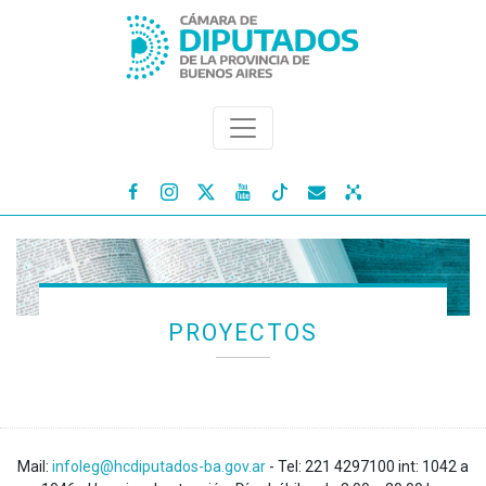




PROYECTOS
Mail:
infoleg@hcdiputados-ba.gov.ar
- Tel: 221 4297100 int: 1042 a