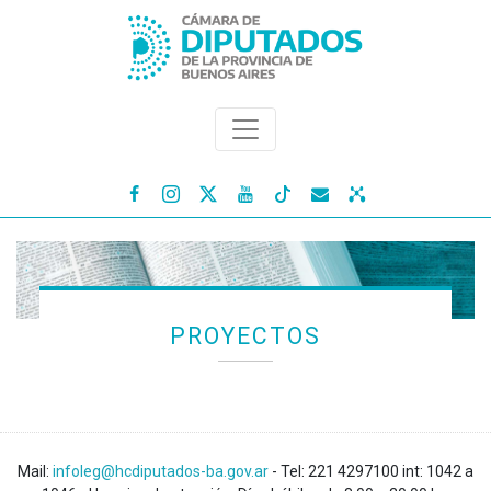




PROYECTOS
Mail:
infoleg@hcdiputados-ba.gov.ar
- Tel: 221 4297100 int: 1042 a