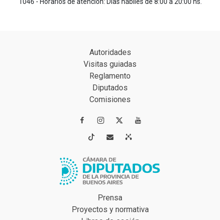
1046 - Horarios de atención: Días hábiles de 8:00 a 20:00 hs.
Autoridades
Visitas guiadas
Reglamento
Diputados
Comisiones




Prensa
Proyectos y normativa