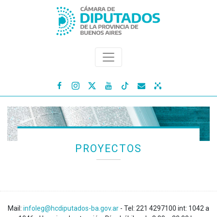




PROYECTOS
Mail:
infoleg@hcdiputados-ba.gov.ar
- Tel: 221 4297100 int: 1042 a