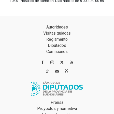
1046 - Horarios de atención: Días hábiles de 8:00 a 20:00 hs.
Autoridades
Visitas guiadas
Reglamento
Diputados
Comisiones




Prensa
Proyectos y normativa