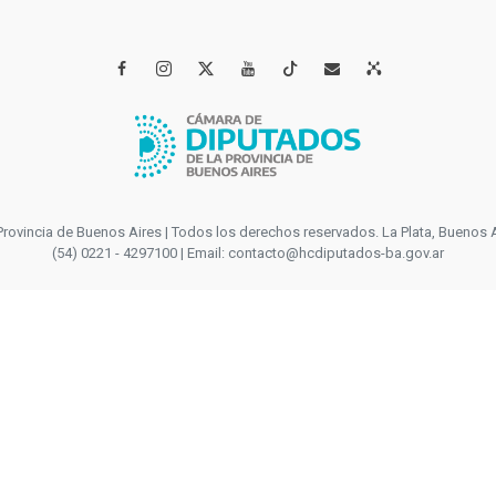




incia de Buenos Aires | Todos los derechos reservados. La Plata, Buenos Aires
(54) 0221 - 4297100 | Email: contacto@hcdiputados-ba.gov.ar