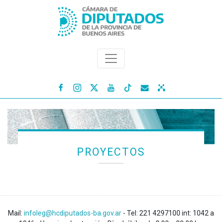




PROYECTOS
Mail:
infoleg@hcdiputados-ba.gov.ar
- Tel: 221 4297100 int: 1042 a