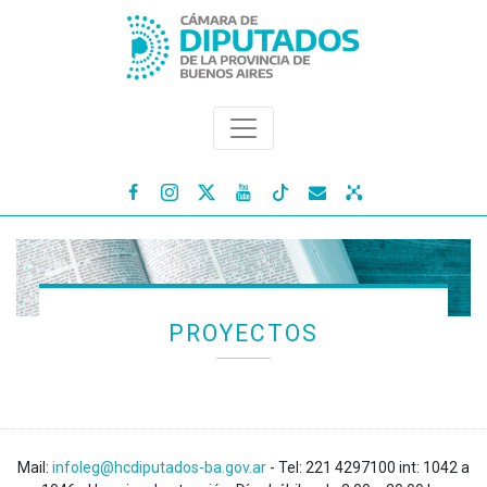




PROYECTOS
Mail:
infoleg@hcdiputados-ba.gov.ar
- Tel: 221 4297100 int: 1042 a