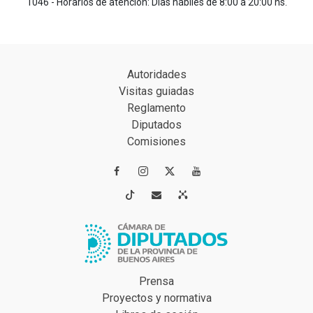
1046 - Horarios de atención: Días hábiles de 8:00 a 20:00 hs.
Autoridades
Visitas guiadas
Reglamento
Diputados
Comisiones




Prensa
Proyectos y normativa