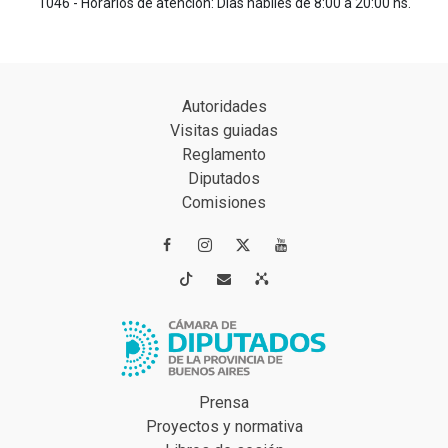
1046 - Horarios de atención: Días hábiles de 8:00 a 20:00 hs.
Autoridades
Visitas guiadas
Reglamento
Diputados
Comisiones




Prensa
Proyectos y normativa