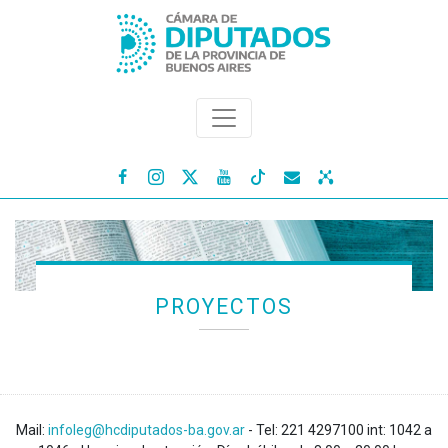




PROYECTOS
Mail:
infoleg@hcdiputados-ba.gov.ar
- Tel: 221 4297100 int: 1042 a