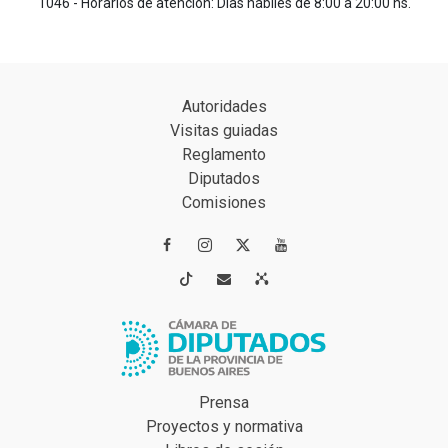
1046 - Horarios de atención: Días hábiles de 8:00 a 20:00 hs.
Autoridades
Visitas guiadas
Reglamento
Diputados
Comisiones




Prensa
Proyectos y normativa