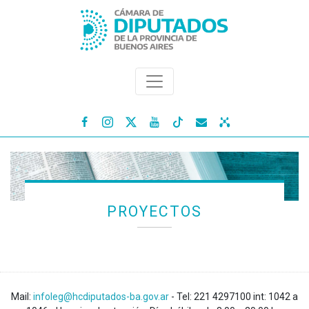




PROYECTOS
Mail:
infoleg@hcdiputados-ba.gov.ar
- Tel: 221 4297100 int: 1042 a