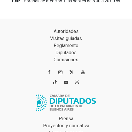
1046 - Horarios de atención: Días hábiles de 8:00 a 20:00 hs.
Autoridades
Visitas guiadas
Reglamento
Diputados
Comisiones




Prensa
Proyectos y normativa