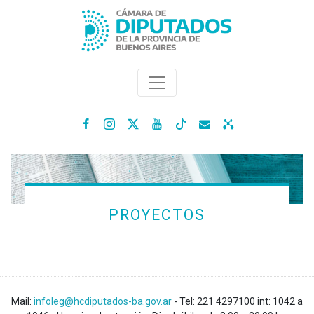




PROYECTOS
Mail:
infoleg@hcdiputados-ba.gov.ar
- Tel: 221 4297100 int: 1042 a