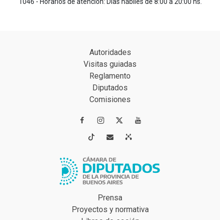
1046 - Horarios de atención: Días hábiles de 8:00 a 20:00 hs.
Autoridades
Visitas guiadas
Reglamento
Diputados
Comisiones




Prensa
Proyectos y normativa