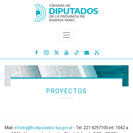




PROYECTOS
Mail:
infoleg@hcdiputados-ba.gov.ar
- Tel: 221 4297100 int: 1042 a