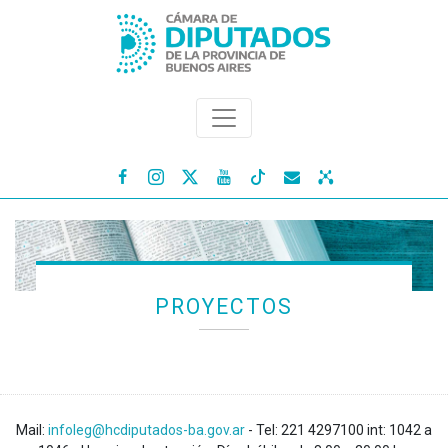




PROYECTOS
Mail:
infoleg@hcdiputados-ba.gov.ar
- Tel: 221 4297100 int: 1042 a