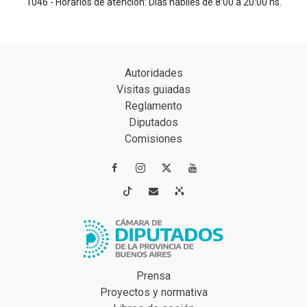
1046 - Horarios de atención: Días hábiles de 8:00 a 20:00 hs.
Autoridades
Visitas guiadas
Reglamento
Diputados
Comisiones




Prensa
Proyectos y normativa