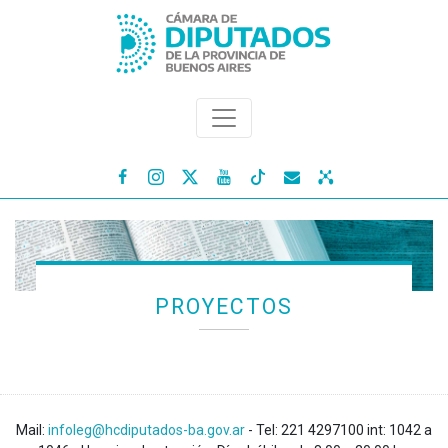




PROYECTOS
Mail:
infoleg@hcdiputados-ba.gov.ar
- Tel: 221 4297100 int: 1042 a