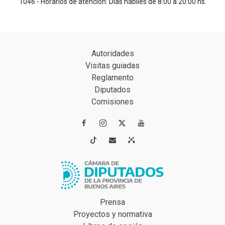
1046 - Horarios de atención: Días hábiles de 8:00 a 20:00 hs.
Autoridades
Visitas guiadas
Reglamento
Diputados
Comisiones




Prensa
Proyectos y normativa