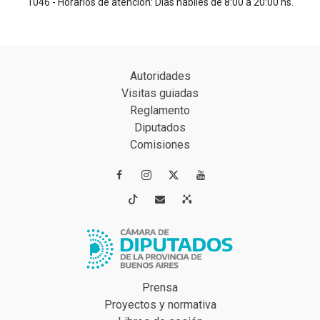
1046 - Horarios de atención: Días hábiles de 8:00 a 20:00 hs.
Autoridades
Visitas guiadas
Reglamento
Diputados
Comisiones




Prensa
Proyectos y normativa