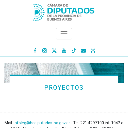




PROYECTOS
Mail:
infoleg@hcdiputados-ba.gov.ar
- Tel: 221 4297100 int: 1042 a