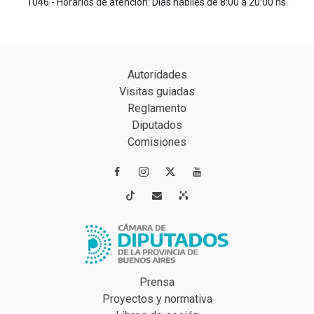
1046 - Horarios de atención: Días hábiles de 8:00 a 20:00 hs.
Autoridades
Visitas guiadas
Reglamento
Diputados
Comisiones




Prensa
Proyectos y normativa