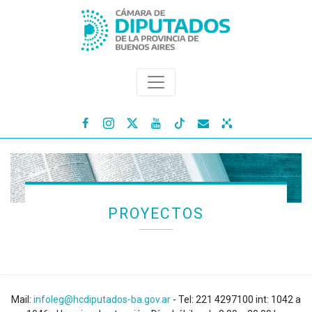




PROYECTOS
Mail:
infoleg@hcdiputados-ba.gov.ar
- Tel: 221 4297100 int: 1042 a