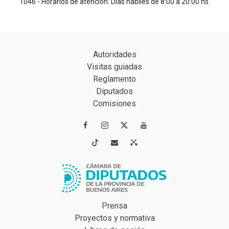
1046 - Horarios de atención: Días hábiles de 8:00 a 20:00 hs.
Autoridades
Visitas guiadas
Reglamento
Diputados
Comisiones




Prensa
Proyectos y normativa