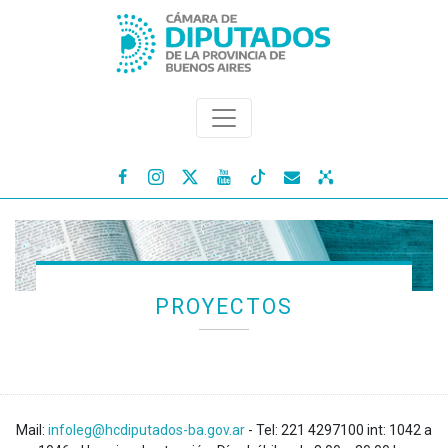




PROYECTOS
Mail:
infoleg@hcdiputados-ba.gov.ar
- Tel: 221 4297100 int: 1042 a