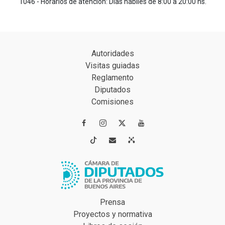
1046 - Horarios de atención: Días hábiles de 8:00 a 20:00 hs.
Autoridades
Visitas guiadas
Reglamento
Diputados
Comisiones




Prensa
Proyectos y normativa