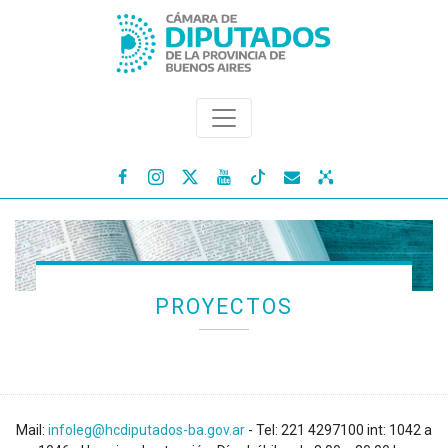




PROYECTOS
Mail:
infoleg@hcdiputados-ba.gov.ar
- Tel: 221 4297100 int: 1042 a