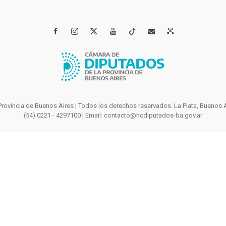




incia de Buenos Aires | Todos los derechos reservados. La Plata, Buenos Aires
(54) 0221 - 4297100 | Email: contacto@hcdiputados-ba.gov.ar