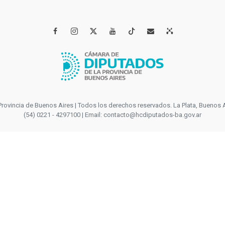




incia de Buenos Aires | Todos los derechos reservados. La Plata, Buenos Aires
(54) 0221 - 4297100 | Email: contacto@hcdiputados-ba.gov.ar