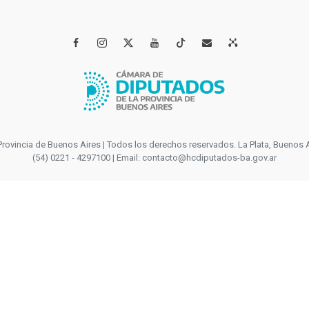




incia de Buenos Aires | Todos los derechos reservados. La Plata, Buenos Aires
(54) 0221 - 4297100 | Email: contacto@hcdiputados-ba.gov.ar