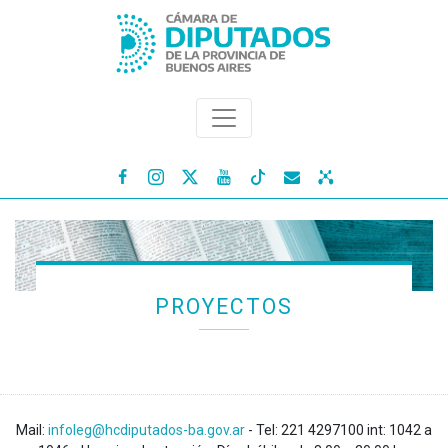




PROYECTOS
Mail:
infoleg@hcdiputados-ba.gov.ar
- Tel: 221 4297100 int: 1042 a