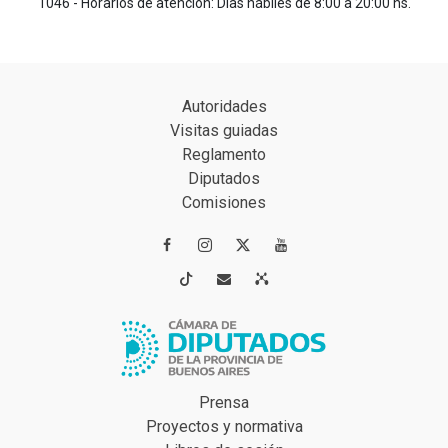
1046 - Horarios de atención: Días hábiles de 8:00 a 20:00 hs.
Autoridades
Visitas guiadas
Reglamento
Diputados
Comisiones




Prensa
Proyectos y normativa