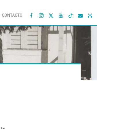
CONTACTO




 la