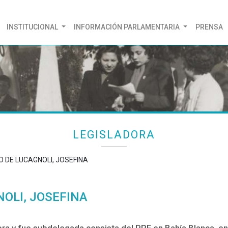
(CURRENT)
INSTITUCIONAL
INFORMACIÓN PARLAMENTARIA
PRENSA
LEGISLADORA
O DE LUCAGNOLI, JOSEFINA
OLI, JOSEFINA
ra y fue subdelegada censista del PPF en Bahía Blanca, en