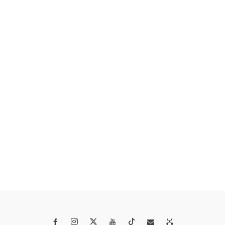



