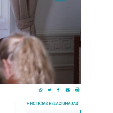




+ NOTICIAS RELACIONADAS