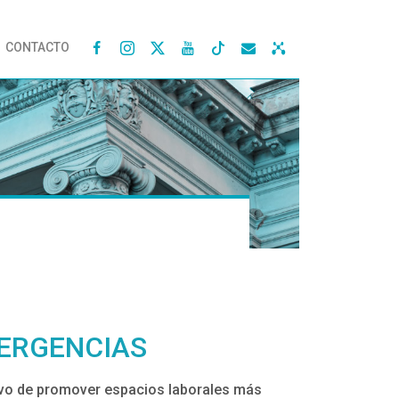
CONTACTO




VERGENCIAS
tivo de promover espacios laborales más