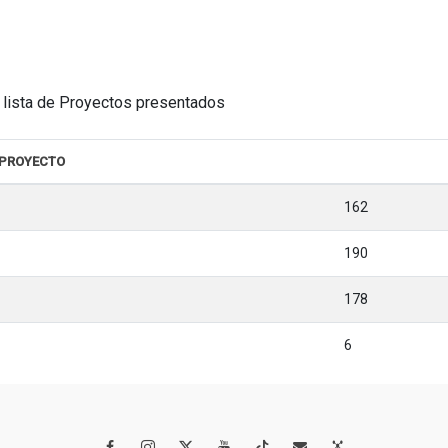
la lista de Proyectos presentados
 PROYECTO
162
190
178
6



