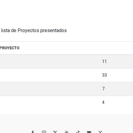
la lista de Proyectos presentados
 PROYECTO
11
33
7
4



