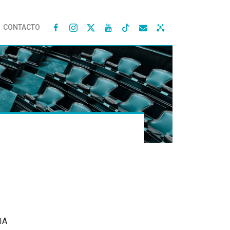
CONTACTO




IA