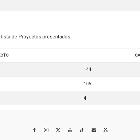
la lista de Proyectos presentados
ECTO
CA
144
105
4



